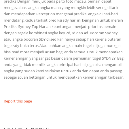
prediksiDengan merujuk pada paito toto macau, pemain dapat
mengevaluasi angka-angka mana yang mungkin lebih sering ditarik
dan mendapatkan Perception mengenai prediksi angka di hari-hari
mendatang.Kedua terkait prediksi sdy hari ini keinginan untuk meraih
Prediksi Sydney Top Harian keuntungan menjadi prioritas pemain
dengan segala kombinasi angka key 2d,3d dan 4d. Bocoran Sydney
atau angka bocoran SDY di sedikan hanya setiap hari karena putaran
togel sdy buka terus.Atau bahkan angka main togel ini juga munkgin
bisa read more menjadi acuan bagi anda semua. Untuk mendapatkan
kemenanngan yang sangat besar dalam permainan togel SYDNEY. Bagi
anda yang tidak memiliki angka principal hari ini juga bisa mengambil
angka yang sudah kami seidakan untuk anda dan dapat anda pasang
sebagai acuan bettingan untuk mendapatkan kemenanngan terbesar.
Report this page