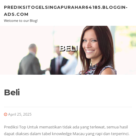
Skip to content
PREDIKSITOGELSINGAPURAHAR64185.BLOGGIN-
ADS.COM
Welcome to our Blog!
BELI
Beli
April 25, 2025
Prediksi Top Untuk memastikan tidak ada yang terlewat, semua hasil
dapat diakses dalam tabel knowledge Macau yang rapi dan terperinci.